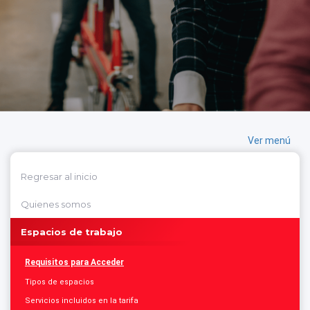
Ver menú
Regresar al inicio
Quienes somos
Espacios de trabajo
Requisitos para Acceder
Tipos de espacios
Servicios incluidos en la tarifa